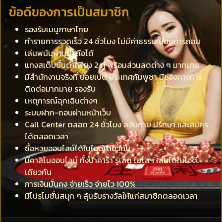
ข้อดีของการเป็นสมาชิก
รองรับเมนูภาษาไทย
ทำรายการรวดเร็ว 24 ชั่วโมง ไม่มีค่าธรรมเนียมการถอน
เล่นพนันผ่านมือถือได้
แทงสเต็ปขั้นต่ำเพียง 2 คู่ พร้อมส่วนลดต่าง ๆ มากมาย
มีสำนักงานจริงที่ ปอยเปต ประเทศกัมพูชา มีช่องทางการ
ติดต่อมากมาย รองรับ
เหตุการณ์ฉุกเฉินต่างๆ
ระบบฝาก-ถอนผ่านหน้าเว็บ
Call Center ตลอด 24 ชั่วโมง สอบถาม ปรึกษา และสมัคร
ได้ตลอดเวลา
ซื้อหวยออนไลน์ได้ในไอดีเดียวกัน
มีคาสิโนออนไลน์ ทั้งบาคาร่า รูเล็ต ไฮโลฯ เล่นได้ในไอดี
เดียวกัน
การเงินมั่นคง จ่ายเร็ว จ่ายไว 100%
มีโปรโมชั่นสนุก ๆ ลุ้นรับรางวัลให้แก่สมาชิกตลอดเวลา