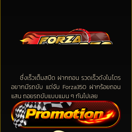
ซึ่งเร็วเต็มสปีด ฝากถอน รวดเร็วดังไนโตร
อยากมีรถขับ แต่จับ Forza350 ฝากร้อยถอน
แสน ถอยรถขับแบบแมน ๆ กันไปเลย